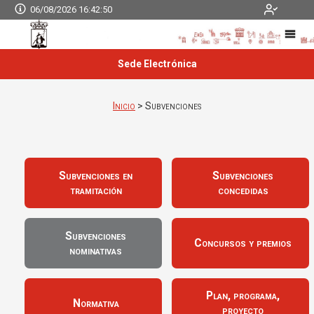
06/08/2026 16:42:51
Sede Electrónica
Inicio
> Subvenciones
Subvenciones en
Subvenciones
tramitación
concedidas
Subvenciones
Concursos y premios
nominativas
Plan, programa,
Normativa
proyecto