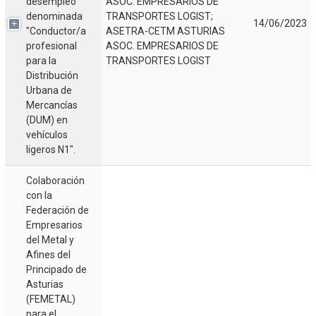
desempleo
ASOC. EMPRESARIOS DE
denominada
TRANSPORTES LOGIST;
14/06/2023
"Conductor/a
ASETRA-CETM ASTURIAS
profesional
ASOC. EMPRESARIOS DE
para la
TRANSPORTES LOGIST
Distribución
Urbana de
Mercancías
(DUM) en
vehículos
ligeros N1".
Colaboración
con la
Federación de
Empresarios
del Metal y
Afines del
Principado de
Asturias
(FEMETAL)
para el