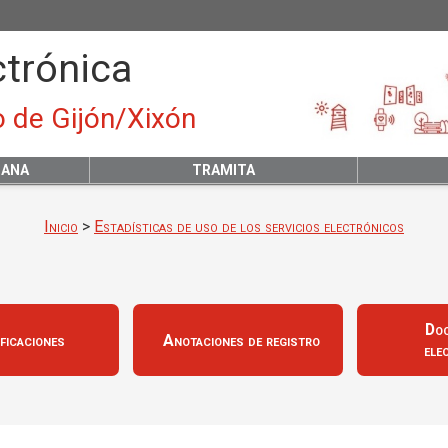
ctrónica
 de Gijón/Xixón
DANA
TRAMITA
Inicio
>
Estadísticas de uso de los servicios electrónicos
Do
ficaciones
Anotaciones de registro
ele